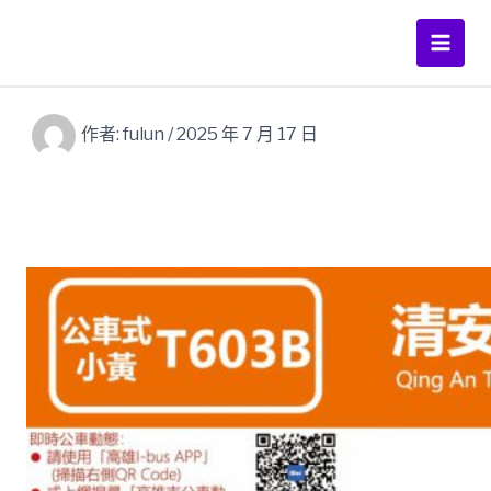
跳
至
Main
主
要
Men
內
作者:
fulun
/
2025 年 7 月 17 日
容