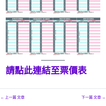
請點此連結至票價表
Post
←
上一篇 文章
下一篇 文章
→
navigation