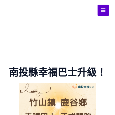
跳
至
Main
主
要
Men
內
容
南投縣幸福巴士升級！