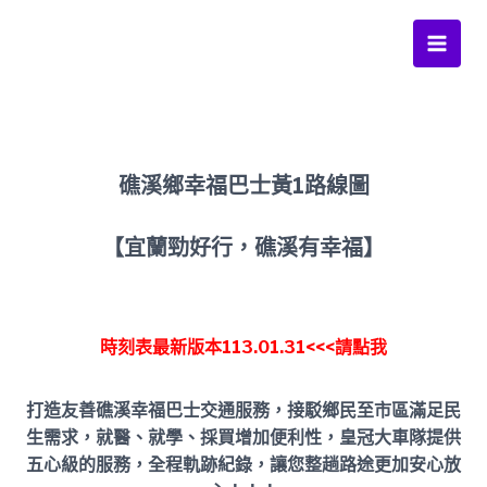
跳
至
Main
主
要
Men
內
容
礁溪鄉幸福巴士黃1路線圖
【宜蘭勁好行，礁溪有幸福】
時刻表最新版本113.01.31<<<請點我
打造友善礁溪幸福巴士交通服務，接駁鄉民至市區滿足民
生需求，就醫、就學、採買增加便利性，皇冠大車隊提供
五心級的服務，全程軌跡紀錄，讓您整趟路途更加安心放