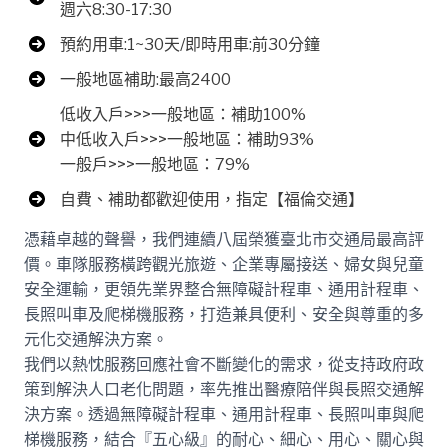
週六8:30-17:30
預約用車:1~30天/即時用車:前30分鐘
一般地區補助:最高2400
低收入戶>>>一般地區：補助100%
中低收入戶>>>一般地區：補助93%
一般戶>>>一般地區：79%
自費、補助都歡迎使用，指定【福倫交通】
憑藉卓越的聲譽，我們連續八屆榮獲臺北市交通局最高評
價。車隊服務橫跨觀光旅遊、企業專屬接送、婦女與兒童
安全運輸，更領先業界整合無障礙計程車、通用計程車、
長照叫車及爬梯機服務，打造兼具便利、安全與尊重的多
元化交通解決方案。
我們以熱忱服務回應社會不斷變化的需求，從支持政府政
策到解決人口老化問題，率先推出醫療陪伴與長照交通解
決方案。透過無障礙計程車、通用計程車、長照叫車與爬
梯機服務，結合『五心級』的耐心、細心、用心、關心與