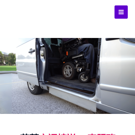
跳
至
Main
主
要
Men
內
容