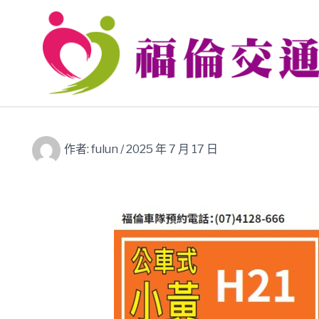
跳
至
主
要
內
容
作者:
fulun
/
2025 年 7 月 17 日