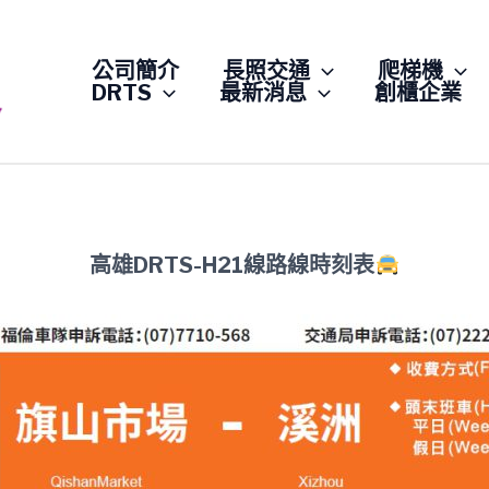
公司簡介
長照交通
爬梯機
DRTS
最新消息
創櫃企業
高雄DRTS-H21線路線時刻表