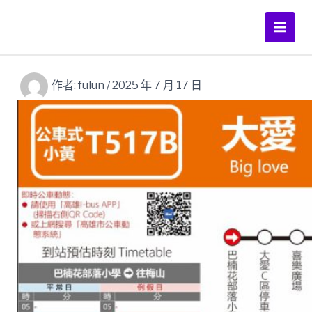
跳
至
Main
主
要
Men
內
作者:
fulun
/
2025 年 7 月 17 日
容